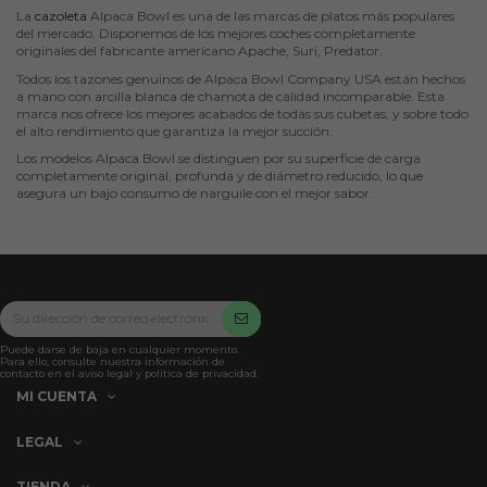
La
cazoleta
Alpaca Bowl es una de las marcas de platos más populares
del mercado. Disponemos de los mejores coches completamente
originales del fabricante americano Apache, Suri, Predator.
Todos los tazones genuinos de Alpaca Bowl Company USA están hechos
a mano con arcilla blanca de chamota de calidad incomparable. Esta
marca nos ofrece los mejores acabados de todas sus cubetas, y sobre todo
el alto rendimiento que garantiza la mejor succión.
Los modelos Alpaca Bowl se distinguen por su superficie de carga
completamente original, profunda y de diámetro reducido, lo que
asegura un bajo consumo de narguile con el mejor sabor.
Puede darse de baja en cualquier momento.
Para ello, consulte nuestra información de
contacto en el aviso legal y política de privacidad.
MI CUENTA
LEGAL
TIENDA