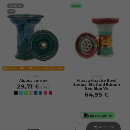
¡En oferta!
Nuevo
-15%
Producto disponible con otras opciones
ALPACA
ALPACA
Alpaca Lerook
Alpaca Apache Bowl
Special 18k Gold Edition
29,71 €
34,95 €
Red Blue V4
64,95 €
Añadir al