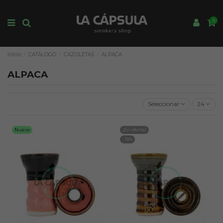
0
Inicio
CATÁLOGO
CAZOLETAS
ALPACA
ALPACA
Seleccionar
24
Nuevo
¡En oferta!
-15%