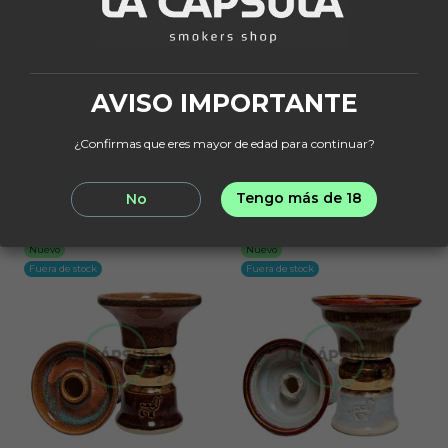
Alpaca Huacaya Bowl
Alpaca Huacaya Bowl
Special 18k Gold Edition
Special 18k Gold Edition
Sea Blue V1
Pink Brown V2
64,95 €
64,95 €
AVISO IMPORTANTE
¿Confirmas que eres mayor de edad para continuar?
Añadir al
Añadir al
carrito
carrito
Tengo más de 18
No
Nuevo
Nuevo
Fuera de stock
Fuera de stock