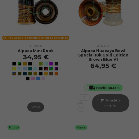
Producto disponible con otras opciones
ALPACA
ALPACA
Alpaca Mini Rook
Alpaca Huacaya Bowl
Special 18k Gold Edition
34,95 €
Brown Blue V1
64,95 €
Añadir al
carrito
View
Nuevo
Nuevo