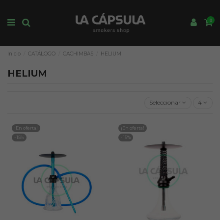
0
Inicio
CATÁLOGO
CACHIMBAS
HELIUM
HELIUM
Seleccionar
4
¡En oferta!
¡En oferta!
-15%
-15%