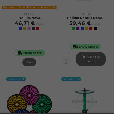
Producto disponible con otras opciones
HELIUM
HELIUM
Helium Nova
Helium Nebula Nano
46,71 €
59,46 €
54,95 €
69,95 €
Añadir al
carrito
View
Fuera de stock
Fuera de stock