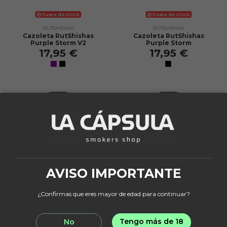
Fuera de stock
Fuera de stock
RUTSHISHAS
RUTSHISHAS
Cazoleta RutShishas
Cazoleta RutShishas
Purple Storm V2
Purple Storm
17,95 €
17,95 €
View
View
AVISO IMPORTANTE
Puede darse de baja en cualquier momento.
Para ello, consulte nuestra información de
contacto en el aviso legal y política de privacidad.
¿Confirmas que eres mayor de edad para continuar?
MI CUENTA
Tengo más de 18
No
LEGAL