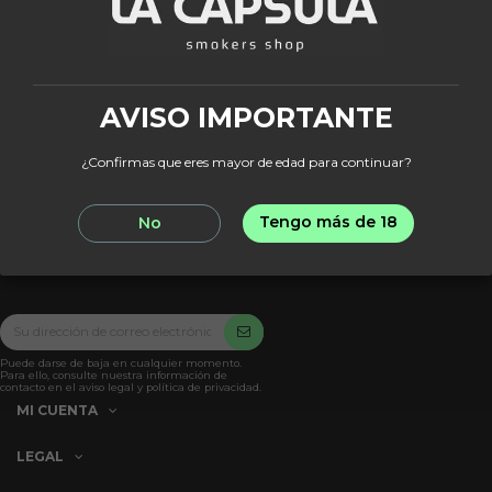
Fuera de stock
MIG
Mig Bunkr
24,95 €
AVISO IMPORTANTE
¿Confirmas que eres mayor de edad para continuar?
View
Tengo más de 18
No
Puede darse de baja en cualquier momento.
Para ello, consulte nuestra información de
contacto en el aviso legal y política de privacidad.
MI CUENTA
LEGAL