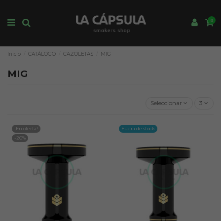
0
Inicio
CATÁLOGO
CAZOLETAS
MIG
MIG
Seleccionar
3
¡En oferta!
Fuera de stock
-20%