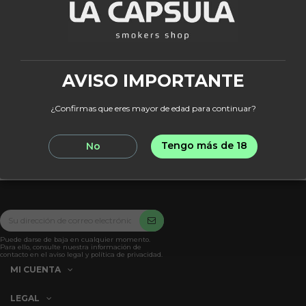
Producto disponible con otras opciones
MUKA BOWL
Muka Bowl Fat
29,95 €
AVISO IMPORTANTE
¿Confirmas que eres mayor de edad para continuar?
View
Tengo más de 18
No
Puede darse de baja en cualquier momento.
Para ello, consulte nuestra información de
contacto en el aviso legal y política de privacidad.
MI CUENTA
LEGAL