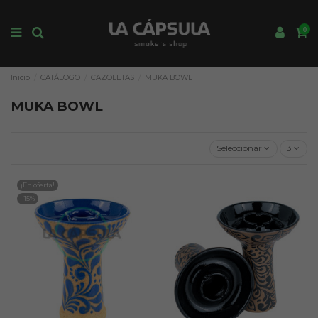
0
Inicio
CATÁLOGO
CAZOLETAS
MUKA BOWL
MUKA BOWL
Seleccionar
3
¡En oferta!
-15%