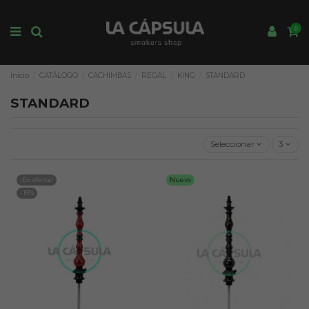
0
Inicio
CATÁLOGO
CACHIMBAS
REGAL
KING
STANDARD
STANDARD
Seleccionar
3
¡En oferta!
Nuevo
-15%