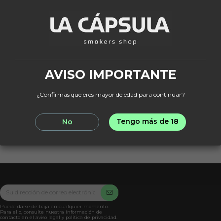
Fuera de stock
STANDARD
Regal King Vintange
Aqua
AVISO IMPORTANTE
349,95 €
¿Confirmas que eres mayor de edad para continuar?
Tengo más de 18
No
View
Puede darse de baja en cualquier momento.
Para ello, consulte nuestra información de
contacto en el aviso legal y política de privacidad.