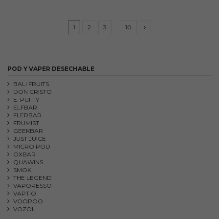
1
2
3
…
10
POD Y VAPER DESECHABLE
BALI FRUITS
DON CRISTO
E. PUFFY
ELFBAR
FLERBAR
FRUMIST
GEEKBAR
JUST JUICE
MICRO POD
OXBAR
QUAWINS
SMOK
THE LEGEND
VAPORESSO
VAPTIO
VOOPOO
VOZOL