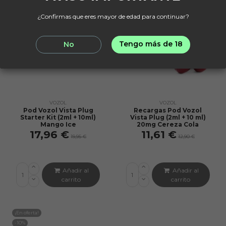
¿Confirmas que eres mayor de edad para continuar?
Tengo más de 18
No
VOZOL
VOZOL
Pod Vozol Vista Plug
Recargas Pod Vozol
Starter Kit (2ml + 10ml)
Vista Plug (2ml + 10 ml)
Mango Ice
20mg Cereza Cola
17,96 €
11,61 €
19,95 €
12,90 €
Añadir al
Añadir al
carrito
carrito
¡En oferta!
-10%