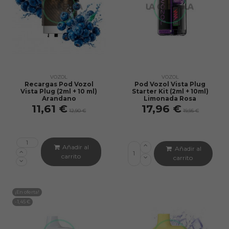
VOZOL
VOZOL
Recargas Pod Vozol
Pod Vozol Vista Plug
Vista Plug (2ml + 10 ml)
Starter Kit (2ml + 10ml)
Arandano
Limonada Rosa
11,61 €
17,96 €
12,90 €
19,95 €
Añadir al
Añadir al
carrito
carrito
¡En oferta!
-1,45 €