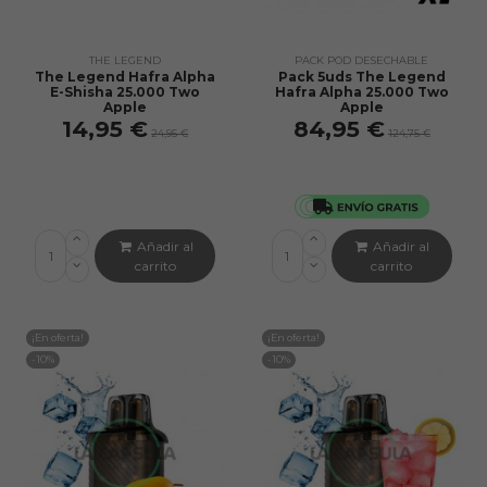
THE LEGEND
PACK POD DESECHABLE
The Legend Hafra Alpha
Pack 5uds The Legend
E-Shisha 25.000 Two
Hafra Alpha 25.000 Two
Apple
Apple
14,95 €
84,95 €
24,95 €
124,75 €
Añadir al
Añadir al
carrito
carrito
¡En oferta!
¡En oferta!
-10%
-10%