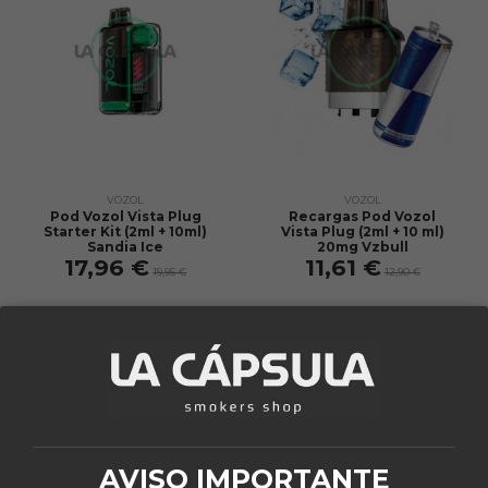
VOZOL
VOZOL
Pod Vozol Vista Plug
Recargas Pod Vozol
Starter Kit (2ml + 10ml)
Vista Plug (2ml + 10 ml)
Sandia Ice
20mg Vzbull
17,96 €
11,61 €
19,95 €
12,90 €
Añadir al
Añadir al
carrito
carrito
¡En oferta!
¡En oferta!
-10%
-10%
AVISO IMPORTANTE