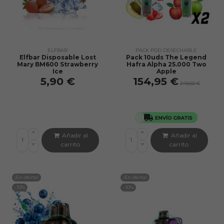
ELFBAR
PACK POD DESECHABLE
Elfbar Disposable Lost
Pack 10uds The Legend
Mary BM600 Strawberry
Hafra Alpha 25.000 Two
Ice
Apple
5,90 €
154,95 €
249,50 €
Añadir al
Añadir al
carrito
carrito
¡En oferta!
¡En oferta!
-10%
-10%