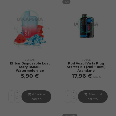
-10%
ELFBAR
VOZOL
Elfbar Disposable Lost
Pod Vozol Vista Plug
Mary BM600
Starter Kit (2ml + 10ml)
Watermelon Ice
Arandano
5,90 €
17,96 €
19,95 €
Añadir al
Añadir al
carrito
carrito
¡En oferta!