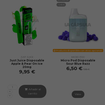
-1,45 €
Producto disponible con otras opciones
JUST JUICE
MICRO POD
Just Juice Disposable
Micro Pod Disposable
Apple & Pear On Ice
Sour Blue Razz
20mg
6,50 €
7,95 €
9,95 €
Añadir al
carrito
View