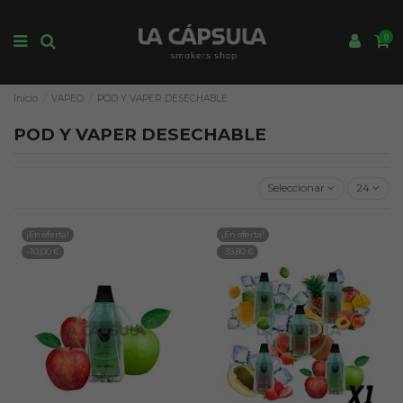
0
Inicio
VAPEO
POD Y VAPER DESECHABLE
POD Y VAPER DESECHABLE
Seleccionar
24
¡En oferta!
¡En oferta!
-10,00 €
-39,80 €