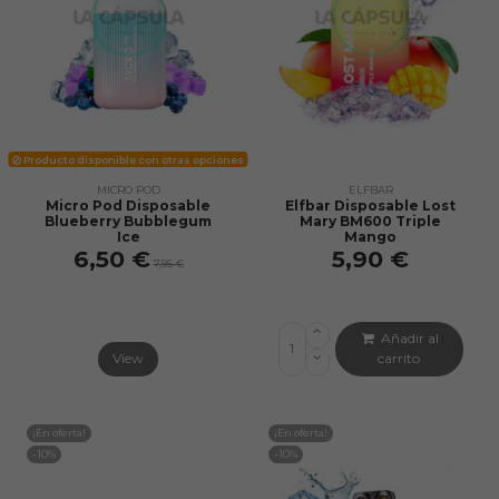
Producto disponible con otras opciones
MICRO POD
ELFBAR
Micro Pod Disposable
Elfbar Disposable Lost
Blueberry Bubblegum
Mary BM600 Triple
Ice
Mango
6,50 €
5,90 €
7,95 €
Añadir al
View
carrito
¡En oferta!
¡En oferta!
-10%
-10%