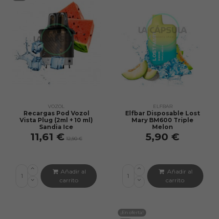
VOZOL
ELFBAR
Recargas Pod Vozol
Elfbar Disposable Lost
Vista Plug (2ml + 10 ml)
Mary BM600 Triple
Sandia Ice
Melon
11,61 €
5,90 €
12,90 €
Añadir al
Añadir al
carrito
carrito
¡En oferta!