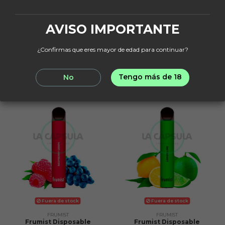
Frumist Disposable
Frumist Disposable
Mango 20mg
Grape 20mg
7,90 €
7,90 €
AVISO IMPORTANTE
¿Confirmas que eres mayor de edad para continuar?
View
View
Tengo más de 18
No
Fuera de stock
Fuera de stock
Fuera de stock
Fuera de stock
FRUMIST
FRUMIST
Frumist Disposable
Frumist Disposable