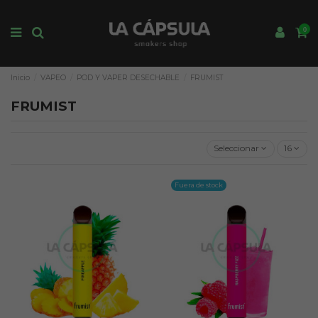
0
Inicio
VAPEO
POD Y VAPER DESECHABLE
FRUMIST
FRUMIST
Seleccionar
16
Fuera de stock