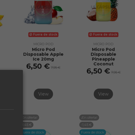
Fuera de stock
Fuera de stock
MICRO POD
MICRO POD
Micro Pod
Micro Pod
Disposable Apple
Disposable
Ice 20mg
Pineapple
Coconut
6,50 €
7,95 €
6,50 €
€
7,95 €
View
View
¡En oferta!
¡En oferta!
-1,45 €
-1,45 €
Fuera de stock
Fuera de stock