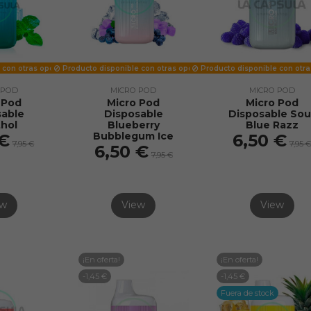
 con otras opciones
Producto disponible con otras opciones
Producto disponible con otr
 POD
MICRO POD
MICRO POD
 Pod
Micro Pod
Micro Pod
sable
Disposable
Disposable Sou
hol
Blueberry
Blue Razz
Bubblegum Ice
 €
6,50 €
7,95 €
7,95 
6,50 €
7,95 €
ew
View
View
¡En oferta!
¡En oferta!
-1,45 €
-1,45 €
Fuera de stock