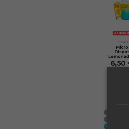
Fuera d
MICRO
Micro
Dispo
Lemonad
6,50
Vi
¡En oferta!
-1,45 €
Fuera de stock