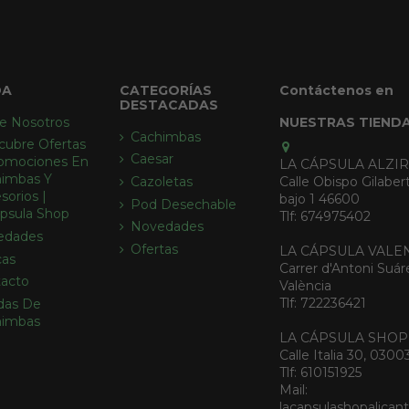
DA
CATEGORÍAS
Contáctenos en
DESTACADAS
e Nosotros
NUESTRAS TIEND
Cachimbas
cubre Ofertas
Caesar
omociones En
LA CÁPSULA ALZI
imbas Y
Calle Obispo Gilabert
Cazoletas
sorios |
bajo 1 46600
Pod Desechable
psula Shop
Tlf: 674975402
Novedades
edades
Ofertas
LA CÁPSULA VALE
cas
Carrer d'Antoni Suár
acto
València
Tlf: 722236421
das De
himbas
LA CÁPSULA SHOP
Calle Italia 30, 0300
Tlf: 610151925
Mail:
lacapsulashopalica