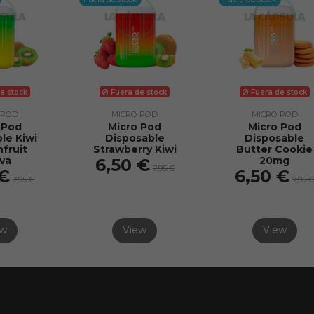
e stock
Fuera de stock
Fuera de stock
 POD
MICRO POD
MICRO POD
 Pod
Micro Pod
Micro Pod
le Kiwi
Disposable
Disposable
nfruit
Strawberry Kiwi
Butter Cookie
va
20mg
6,50 €
7,95 €
 €
6,50 €
7,95 €
7,95 
ew
View
View