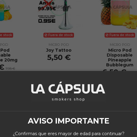
e stock
Fuera de stock
Fuera de stock
 POD
MICRO POD
MICRO POD
 Pod
Joy Tattoo
Micro Pod
sable
Disposable
5,50 €
e 20mg
Pineapple
Bubblegum
 €
7,95 €
6,50 €
7,95 
ew
View
View
AVISO IMPORTANTE
¡En oferta!
¡En oferta!
-1,45 €
-1,45 €
¿Confirmas que eres mayor de edad para continuar?
Fuera de stock
Fuera de stock