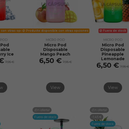
 con otras opciones
Producto disponible con otras opciones
Fuera de stock
 POD
MICRO POD
MICRO POD
 Pod
Micro Pod
Micro Pod
sable
Disposable
Disposable
rry Ice
Mango Peach
Pineapple
Lemonade
 €
6,50 €
7,95 €
7,95 €
6,50 €
7,95 
ew
View
View
¡En oferta!
¡En oferta!
Fuera de stock
-1,45 €
Fuera de stock