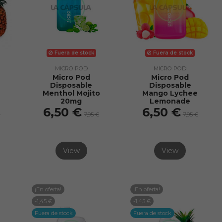
Fuera de stock
Fuera de stock
MICRO POD
MICRO POD
Micro Pod
Micro Pod
Disposable
Disposable
Menthol Mojito
Mango Lychee
20mg
Lemonade
6,50 €
6,50 €
€
7,95 €
7,95 €
View
View
¡En oferta!
¡En oferta!
-1,45 €
-1,45 €
Fuera de stock
Fuera de stock