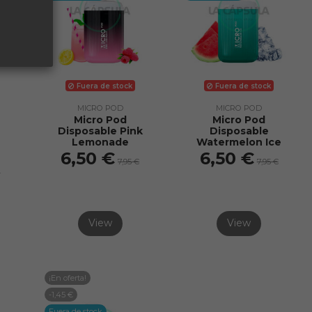
Fuera de stock
Fuera de stock
MICRO POD
MICRO POD
Micro Pod
Micro Pod
Disposable Pink
Disposable
Lemonade
Watermelon Ice
6,50 €
6,50 €
7,95 €
7,95 €
€
View
View
¡En oferta!
-1,45 €
Fuera de stock