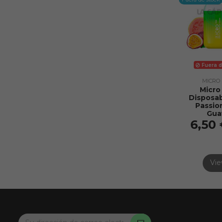
Fuera d
MICRO
Micro
Disposab
Passio
Gua
6,50
Vi