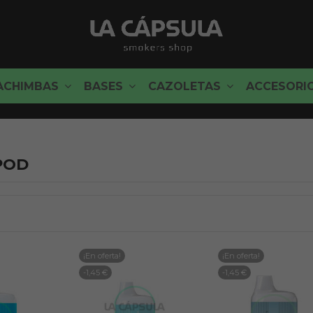
ACHIMBAS
BASES
CAZOLETAS
ACCESORI
POD
¡En oferta!
¡En oferta!
-1,45 €
-1,45 €