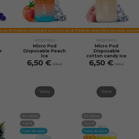
as opciones
Producto disponible con otras opciones
Producto disponible con otras opcion
MICRO POD
MICRO POD
Micro Pod
Micro Pod
r
Disposable Peach
Disposable
Ice
cotton candy Ice
6,50 €
6,50 €
€
7,95 €
7,95 €
View
View
¡En oferta!
¡En oferta!
-1,45 €
-1,45 €
Fuera de stock
Fuera de stock