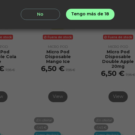
Tengo más de 18
No
e stock
Fuera de stock
Fuera de stock
 POD
MICRO POD
MICRO POD
 Pod
Micro Pod
Micro Pod
le Cola
Disposable
Disposable
e
Mango Ice
Double Apple
20mg
 €
6,50 €
7,95 €
7,95 €
6,50 €
7,95 
ew
View
View
¡En oferta!
¡En oferta!
-1,45 €
-1,45 €
Fuera de stock
Fuera de stock