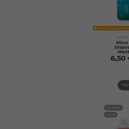
Producto disponible
MICRO
Micro
Dispo
Ment
6,50
Vi
¡En oferta!
-1,45 €