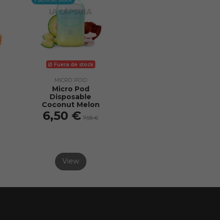
Fuera de stock
MICRO POD
Micro Pod
Disposable
Coconut Melon
6,50 €
7,95 €
€
View