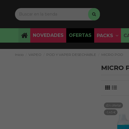
NOVEDADES
OFERTAS
PACKS
C
Inicio
VAPEO
POD Y VAPER DESECHABLE
MICRO POD
MICRO 
¡En oferta!
-1,45 €