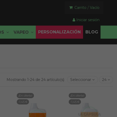
Carrito
/
Vacío
Iniciar sesión
PERSONALIZACIÓN
BLOG
OS
VAPEO
Mostrando 1-24 de 24 artículo(s)
Seleccionar
24
¡En oferta!
¡En oferta!
-1,45 €
-1,45 €