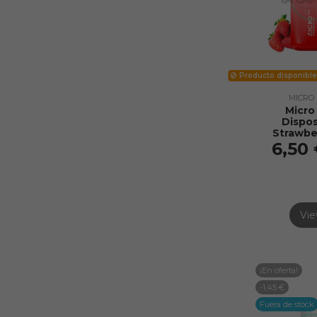
Producto disponible
MICRO
Micro
Dispo
Strawbe
6,50
Vi
¡En oferta!
-1,45 €
Fuera de stock