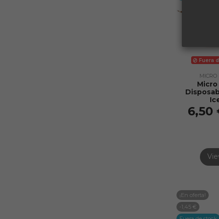
Fuera d
MICRO
Micro
Disposab
Ic
6,50
Vi
¡En oferta!
-1,45 €
Fuera de stock