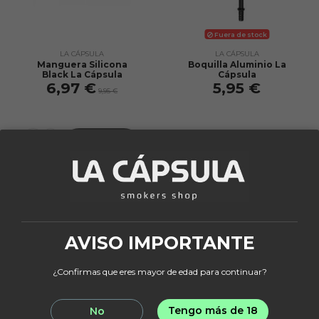
Fuera de stock
LA CÁPSULA
LA CÁPSULA
Manguera Silicona
Boquilla Aluminio La
Black La Cápsula
Cápsula
6,97 €
5,95 €
9,95 €
Añadir al
carrito
View
Fuera de stock
AVISO IMPORTANTE
¿Confirmas que eres mayor de edad para continuar?
Tengo más de 18
No