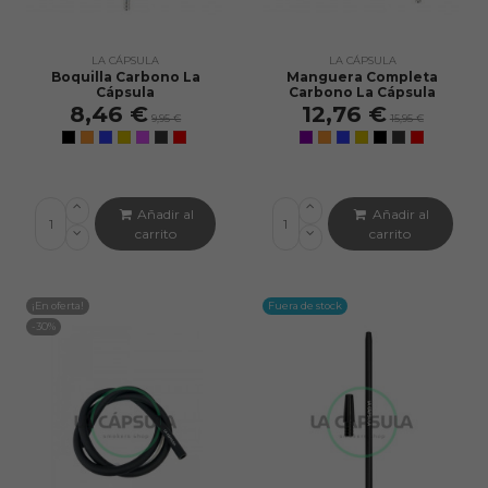
LA CÁPSULA
LA CÁPSULA
Boquilla Carbono La
Manguera Completa
Cápsula
Carbono La Cápsula
8,46 €
12,76 €
9,95 €
15,95 €
Añadir al
Añadir al
carrito
carrito
¡En oferta!
Fuera de stock
-30%