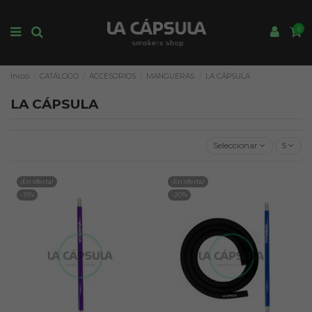
0
Inicio
CATÁLOGO
ACCESORIOS
MANGUERAS
LA CÁPSULA
LA CÁPSULA
Seleccionar
5
¡En oferta!
¡En oferta!
-15%
-20%