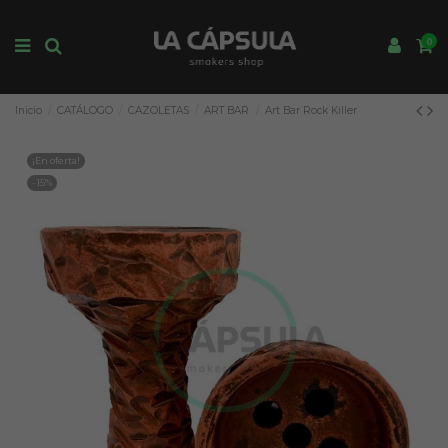
0
Inicio
CATÁLOGO
CAZOLETAS
ART BAR
Art Bar Rock Killer
¡En oferta!
-15%