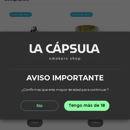
Fuera de stock
Fuera de stock
Fuera de stock
Fuera de stock
AVISO IMPORTANTE
BOQUILLAS
LA FABRICA DE LA CAZOLETA
Boquilla Japona
Fábrica De La Cazoleta
¿Confirmas que eres mayor de edad para continuar?
Samurai Beads White
La Mari
109,95 €
14,95 €
Tengo más de 18
No
View
View