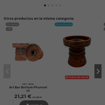
Otros productos en la misma categoría:
¡En oferta!
Fuera de stock
-15%
Fuera de stock
ART BAR
Art Bar Bottom Phunnel
v2
21,21 €
24,95 €
Añadir al