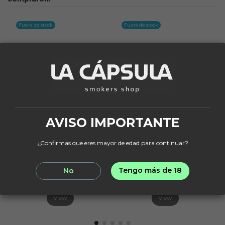
Fuera de stock
Fuera de stock
AVISO IMPORTANTE
Fuera de stock
Fuera de stock
¿Confirmas que eres mayor de edad para continuar?
CARBÓN
ART BAR
Bolsa Carbon Black
Art Bar Coco Solo
Coco 26mm 1Kg
Turkish
6,95 €
24,95 €
Tengo más de 18
No
View
View