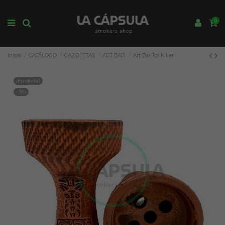
0
Inicio
CATÁLOGO
CAZOLETAS
ART BAR
Art Bar Tor Killer
¡En oferta!
-15%