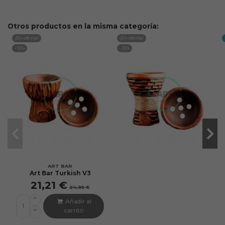
Otros productos en la misma categoría:
¡En oferta!
¡En oferta!
-15%
-15%
ART BAR
Art Bar Turkish V3
21,21 €
24,95 €
Añadir al
carrito