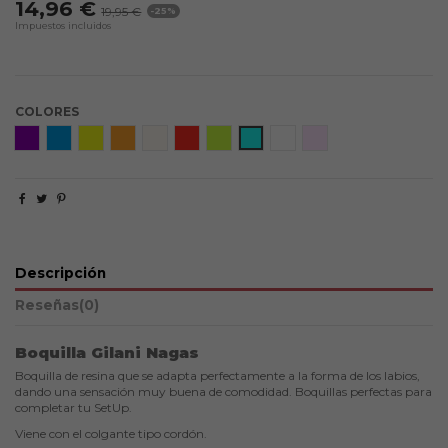
14,96 €
19,95 €
-25%
Impuestos incluidos
COLORES
Purple
Blue Sea
Citrus
Apricot
Coconut
FireWood
Dark Lime
Borealis
White Poison
Blossom
Descripción
Reseñas
(0)
Boquilla Gilani Nagas
Boquilla de resina que se adapta perfectamente a la forma de los labios,
dando una
sensación
muy buena de comodidad. Boquillas perfectas para
completar tu SetUp.
Viene con el colgante tipo cordón.