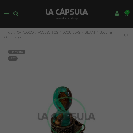
0
Inicio
CATÁLOGO
ACCESORIOS
BOQUILLAS
GILANI
Boquilla
Gilani Nagas
¡En oferta!
-25%