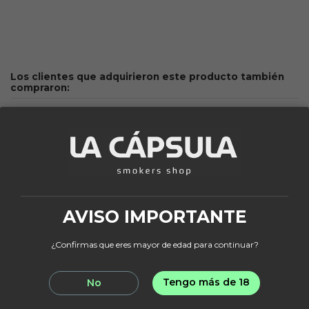
Los clientes que adquirieron este producto también
compraron:
Fuera de stock
¡En oferta!
-20%
AVISO IMPORTANTE
¿Confirmas que eres mayor de edad para continuar?
Fuera de stock
Tengo más de 18
No
KALOUD
LA CAPSULA BOWLS
Gestor de calor ONMO
Maletin Transporte
HMD
Cachimba XL