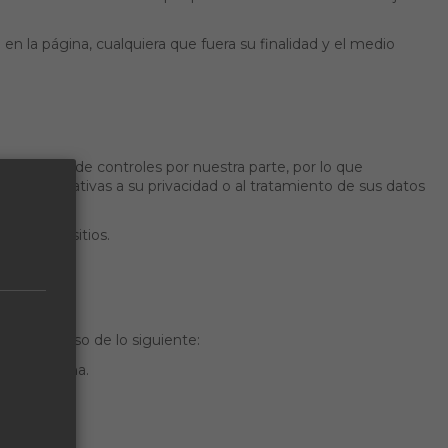
 en la página, cualquiera que fuera su finalidad y el medio
 son objeto de controles por nuestra parte, por lo que
opten relativas a su privacidad o al tratamiento de sus datos
 de estos sitios.
ningún caso de lo siguiente:
 de la Página.