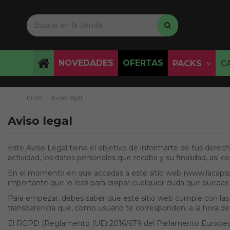
NOVEDADES
OFERTAS
PACKS
C
Inicio
Aviso legal
Aviso legal
Este Aviso Legal tiene el objetivo de informarte de tus derech
actividad, los datos personales que recaba y su finalidad, así
En el momento en que accedas a este sitio web (www.lacapsula
importante que lo leas para disipar cualquier duda que pueda
Para empezar, debes saber que este sitio web cumple con las n
transparencia que, como usuario te corresponden, a la hora de 
El RGPD (Reglamento (UE) 2016/679 del Parlamento Europeo y de