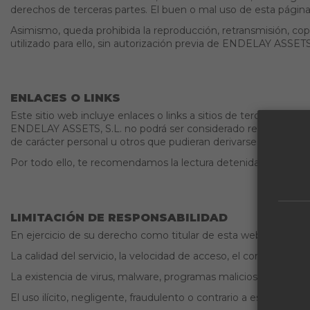
derechos de terceras partes. El buen o mal uso de esta página
Asimismo, queda prohibida la reproducción, retransmisión, copia,
utilizado para ello, sin autorización previa de ENDELAY ASSETS,
ENLACES O LINKS
Este sitio web incluye enlaces o links a sitios de terceros. La
ENDELAY ASSETS, S.L. no podrá ser considerado responsable de 
de carácter personal u otros que pudieran derivarse.
Por todo ello, te recomendamos la lectura detenida de las condic
LIMITACIÓN DE RESPONSABILIDAD
En ejercicio de su derecho como titular de esta web, te inf
La calidad del servicio, la velocidad de acceso, el correcto fu
La existencia de virus, malware, programas maliciosos o dañin
El uso ilícito, negligente, fraudulento o contrario a este Aviso L