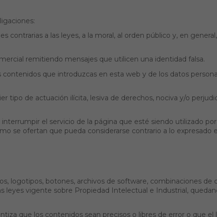
igaciones:
des contrarias a las leyes, a la moral, al orden público y, en gene
omercial remitiendo mensajes que utilicen una identidad falsa.
s contenidos que introduzcas en esta web y de los datos personale
r tipo de actuación ilícita, lesiva de derechos, nociva y/o perjudi
errumpir el servicio de la página que esté siendo utilizado por 
ismo se ofertan que pueda considerarse contrario a lo expresado e
cos, logotipos, botones, archivos de software, combinaciones de c
s leyes vigente sobre Propiedad Intelectual e Industrial, quedan
za que los contenidos sean precisos o libres de error o que el li