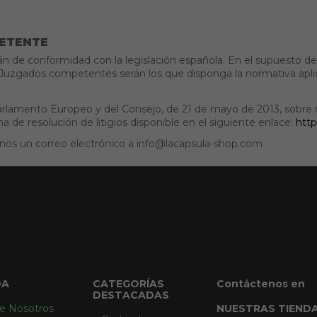
PETENTE
 de conformidad con la legislación española. En el supuesto de q
os Juzgados competentes serán los que disponga la normativa apl
rlamento Europeo y del Consejo, de 21 de mayo de 2013, sobre re
de resolución de litigios disponible en el siguiente enlace:
http
arnos un correo electrónico a info@lacapsula-shop.com
DA
CATEGORÍAS
Contáctenos en
DESTACADAS
e Nosotros
NUESTRAS TIEND