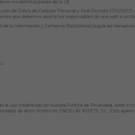
s en los distintos países de la UE.
cción de Datos de Carácter Personal y Real Decreto 1720/2007, 
aciones que debemos asumir los responsables de una web o un blo
edad de la Información y Comercio Electrónico) regula las transa
.L.
do al uso establecido en nuestra Política de Privacidad, serán i
ponsable de dicho fichero es: ENDELAY ASSETS, S.L.. Esto quiere 