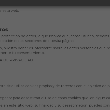
d de los servicios prestados por terceros y puestos a disposición de l
de esta web.
ATOS
protección de datos, lo que implica que, como usuario, deberás 
sposición en las secciones de nuestra página.
recho, nuestro deber es informarte sobre los datos personales qu
remente tu consentimiento.
TICA DE PRIVACIDAD.
sitio utiliza cookies propias y de terceros con el objetivo de pr
gador para desestimar el uso de estas cookies que, en algún caso
 en este sitio web, su finalidad y su desestimación, puedes cons