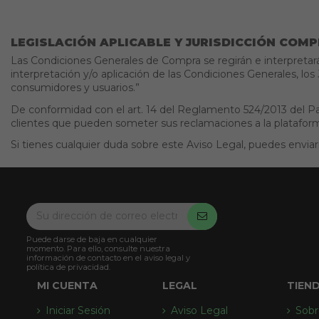
LEGISLACIÓN APLICABLE Y JURISDICCIÓN COM
Las Condiciones Generales de Compra se regirán e interpretarán
interpretación y/o aplicación de las Condiciones Generales, l
consumidores y usuarios.”
De conformidad con el art. 14 del Reglamento 524/2013 del Pa
clientes que pueden someter sus reclamaciones a la plataforma 
Si tienes cualquier duda sobre este Aviso Legal, puedes envi
Puede darse de baja en cualquier
momento. Para ello, consulte nuestra
información de contacto en el aviso legal y
política de privacidad.
MI CUENTA
LEGAL
TIEN
Iniciar Sesión
Aviso Legal
Sobr