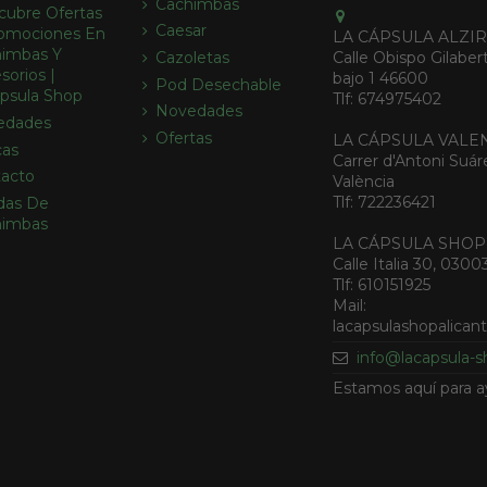
Cachimbas
cubre Ofertas
Caesar
omociones En
LA CÁPSULA ALZI
imbas Y
Calle Obispo Gilabert
Cazoletas
sorios |
bajo 1 46600
Pod Desechable
psula Shop
Tlf: 674975402
Novedades
edades
Ofertas
LA CÁPSULA VALE
cas
Carrer d'Antoni Suár
acto
València
Tlf: 722236421
das De
himbas
LA CÁPSULA SHOP
Calle Italia 30, 0300
Tlf: 610151925
Mail:
lacapsulashopalica
info@lacapsula-
Estamos aquí para a