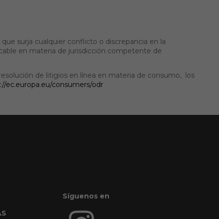
ue surja cualquier conflicto o discrepancia en la
icable en materia de jurisdicción competente de
solución de litigios en línea en materia de consumo, los
://ec.europa.eu/consumers/odr
Síguenos en
AS