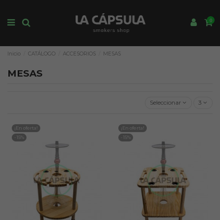
0
Inicio
CATÁLOGO
ACCESORIOS
MESAS
MESAS
Seleccionar
3
¡En oferta!
¡En oferta!
-15%
-15%