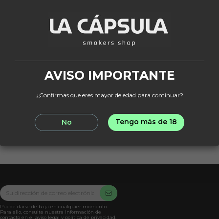
MESAS
Mesa Madera
Rectangular Regulable
42,46 €
49,95 €
AVISO IMPORTANTE
¿Confirmas que eres mayor de edad para continuar?
Añadir al
Tengo más de 18
No
carrito
Puede darse de baja en cualquier momento.
Para ello, consulte nuestra información de
contacto en el aviso legal y política de privacidad.