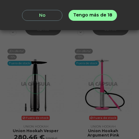
Tengo más de 18
No
Añadir al
Añadir al
carrito
carrito
¡En oferta!
¡En oferta!
-15%
-15%
Fuera de stock
Fuera de stock
Fuera de stock
Fuera de stock
UNION HOOKAH
UNION HOOKAH
Union Hookah Vesper
Union Hookah
Argument Pink
280,46 €
329,95 €