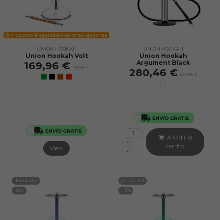
Producto disponible con otras opciones
UNION HOOKAH
UNION HOOKAH
Union Hookah Volt
Union Hookah
Argument Black
169,96 €
199,95 €
280,46 €
329,95 €
Añadir al
carrito
View
¡En oferta!
¡En oferta!
-15%
-15%