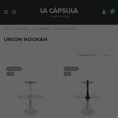
0
Inicio
CATÁLOGO
CACHIMBAS
UNION HOOKAH
UNION HOOKAH
Seleccionar
24
¡En oferta!
¡En oferta!
-15%
-15%