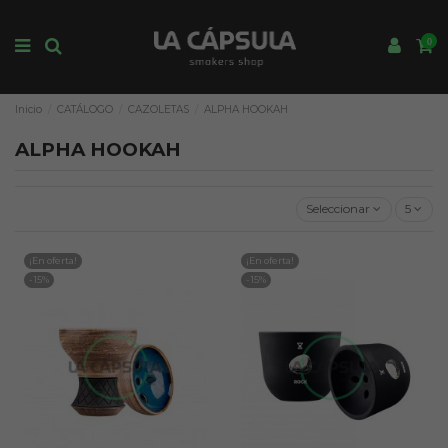
0
Inicio
CATÁLOGO
CAZOLETAS
ALPHA HOOKAH
ALPHA HOOKAH
Seleccionar
5
¡En oferta!
¡En oferta!
-15%
-15%