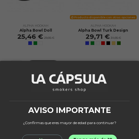
Producto disponible con otras opciones
ALPHA HOOKAH
ALPHA HOOKAH
Alpha Bowl Doll
Alpha Bowl Turk Design
25,46 €
29,71 €
29,95 €
34,95 €
Añadir al
carrito
View
¡En oferta!
-15%
AVISO IMPORTANTE
¿Confirmas que eres mayor de edad para continuar?