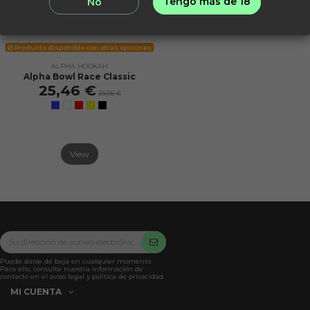
Tengo más de 18
No
Producto disponible con otras opciones
ALPHA HOOKAH
Alpha Bowl Race Classic
25,46 €
29,95 €
View
Puede darse de baja en cualquier momento.
Para ello, consulte nuestra información de
contacto en el aviso legal y política de privacidad.
MI CUENTA