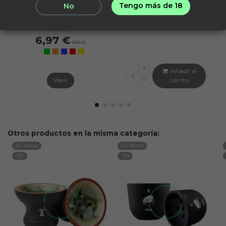
Tengo más de 18
No
LA CÁPSULA
KALOUD
Boquilla Space Gold La
Gestor Galaxy
Cápsula
11,21 €
14,95 €
6,97 €
9,95 €
Añadir al
View
carrito
Otros productos en la misma categoría:
¡En oferta!
¡En oferta!
-15%
-15%