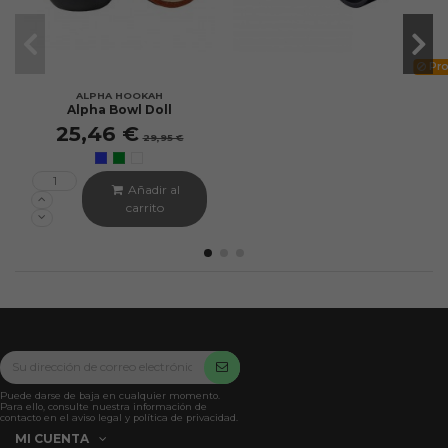
Pro
ALPHA HOOKAH
Alpha Bowl Doll
25,46 €
29,95 €
Añadir al
carrito
Puede darse de baja en cualquier momento.
Para ello, consulte nuestra información de
contacto en el aviso legal y política de privacidad.
MI CUENTA