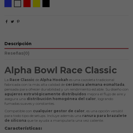
Blue
White
Red
Yellow
Black Matte
Descripción
Reseñas
(0)
Alpha Bowl Race Classic
La
Race Classic
de
Alpha Hookah
es una cazoleta tradicional
fabricada con la más alta calidad de
cerámica alemana esmaltada
,
pensada para ofrecer durabilidad y un rendimiento estable. Su diseño con
agujeros estratégicamente distribuidos
mejora el flujo de aire y
asegura una
distribución homogénea del calor
, logrando
fumadas suaves y constantes.
Compatible con
cualquier gestor de calor
, es una opción versátil
para todo tipo de setups. Incluye además una
ranura para brazalete
de silicona
que te ayuda a manipularla una vez caliente.
Características: