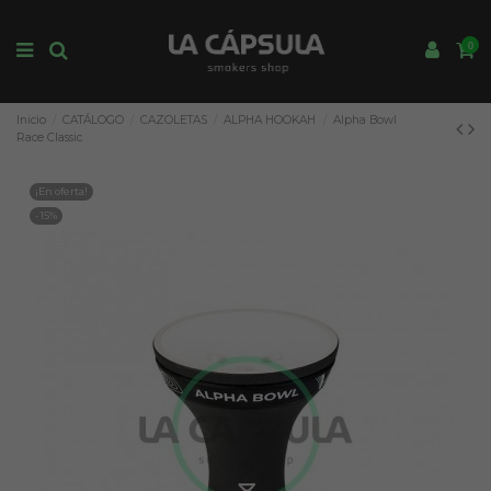
0
Inicio
CATÁLOGO
CAZOLETAS
ALPHA HOOKAH
Alpha Bowl
Race Classic
¡En oferta!
-15%