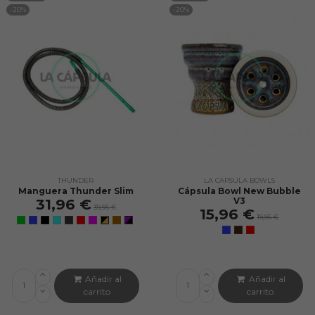
-20%
-20%
THUNDER
LA CAPSULA BOWLS
Manguera Thunder Slim
Cápsula Bowl New Bubble
V3
31,96 €
39,95 €
15,96 €
19,95 €
Añadir al
Añadir al
carrito
carrito