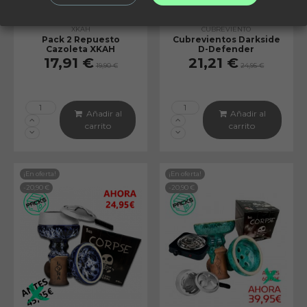
XKAH
CUBREVIENTO
Pack 2 Repuesto
Cubrevientos Darkside
Cazoleta XKAH
D-Defender
17,91 €
21,21 €
19,90 €
24,95 €
Añadir al
Añadir al
carrito
carrito
¡En oferta!
¡En oferta!
-20,90 €
-20,90 €