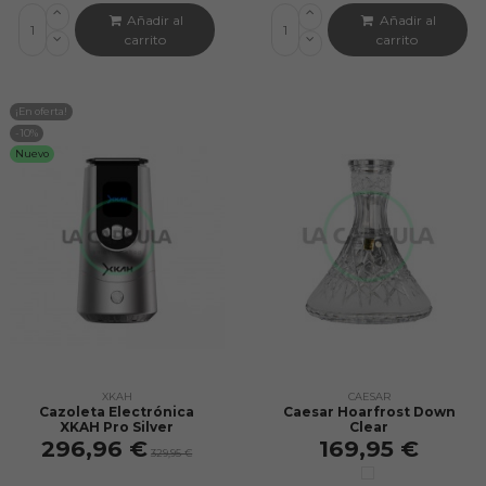
Añadir al
Añadir al
carrito
carrito
¡En oferta!
-10%
Nuevo
XKAH
CAESAR
Cazoleta Electrónica
Caesar Hoarfrost Down
XKAH Pro Silver
Clear
296,96 €
169,95 €
329,95 €