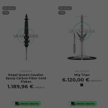
¡En oferta!
¡En oferta!
-15%
-10%
CAVALIER
MIG SHISHA
Regal Queen Cavalier
Mig Titan
Epoxy Carbon Fiber Gold
6.120,00 €
6.800,00 €
Flakes
1.189,96 €
1.399,95 €