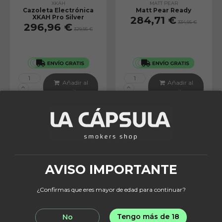
XKAH
MATT PEAR
Cazoleta Electrónica
Matt Pear Ready
XKAH Pro Silver
284,71 €
334,95 €
296,96 €
329,95 €
Añadir al
Añadir al
carrito
carrito
¡En oferta!
¡En oferta!
-10%
-15%
Nuevo
Nuevo
AVISO IMPORTANTE
¿Confirmas que eres mayor de edad para continuar?
Tengo más de 18
No