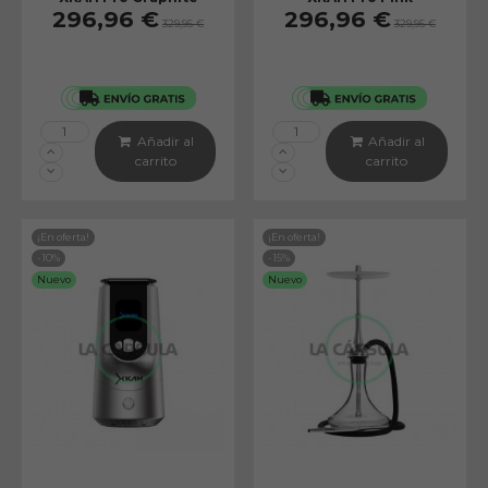
296,96 €
296,96 €
329,95 €
329,95 €
Añadir al
Añadir al
carrito
carrito
¡En oferta!
¡En oferta!
-10%
-15%
Nuevo
Nuevo