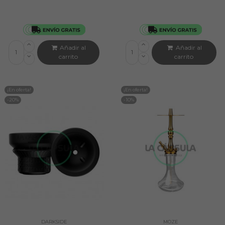
Añadir al
Añadir al
carrito
carrito
¡En oferta!
¡En oferta!
-20%
-10%
DARKSIDE
MOZE