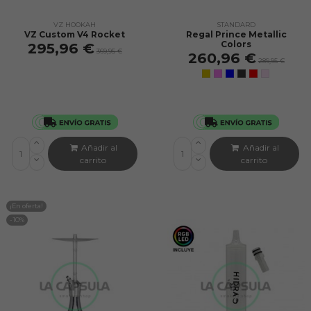
VZ HOOKAH
STANDARD
VZ Custom V4 Rocket
Regal Prince Metallic
Colors
295,96 €
369,95 €
260,96 €
289,95 €
Añadir al
Añadir al
carrito
carrito
¡En oferta!
-10%