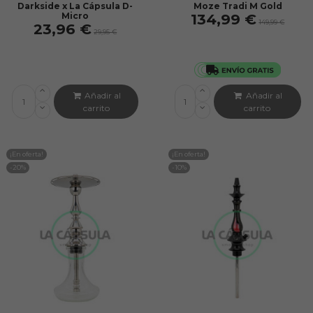
Darkside x La Cápsula D-
Moze Tradi M Gold
Micro
134,99 €
149,99 €
23,96 €
29,95 €
Añadir al
Añadir al
carrito
carrito
¡En oferta!
¡En oferta!
-20%
-10%