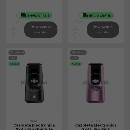
Añadir al
Añadir al
carrito
carrito
¡En oferta!
¡En oferta!
-10%
-10%
Nuevo
Nuevo
XKAH
XKAH
Cazoleta Electrónica
Cazoleta Electrónica
XKAH Pro Graphite
XKAH Pro Pink