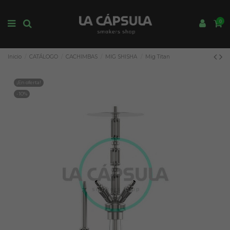
0
Inicio
CATÁLOGO
CACHIMBAS
MIG SHISHA
Mig Titan
¡En oferta!
-10%