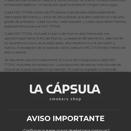
ambicioso objetivo.
Un producto que no existe en ningún otro lugar.
Cada MIG TITAN consta de 175 piezas individuales elaboradamente
fabricadas de titanio y vidrio de alta calidad, que demuestran el más alto
grado de precisión. Cada tornillo, cada pasador y cada rosca están hechos
especialmente para el MIG TITAN
.
Cada MIG TITAN, incluida la barra de titanio, está fabricada con
aproximadamente 6 KG de titanio.
Lo especial del elemento, además de
su apariencia única, es su bajo peso, alta resistencia a la corrosión y
fuerza. A excepción de la base de vidrio, todo en MIG TITAN está hecho de
este material.
Se requieren aproximadamente 26 horas de trabajo para cada MIG
TITAN, incluidos los accesorios.
La producción de piezas individuales de
titanio es la que requiere más tiempo. El cuenco soplado a mano de
cristal de Bohemia tiene una forma meticulosa y está fabricado a
mano. La manguera de cuero auténtico perforada también se corta y
cose con precisión a mano en Alemania. Por lo tanto, la MIG TITAN en su
totalidad es la MIG más compleja de todas hasta la fecha.
La MIG TITAN fue fabricada exclusivamente en Alemania con la más alta
precisión y los más altos estándares de calidad y está limitada a solo 50
piezas y es a prueba de falsificaciones gracias al número de serie.
Puede
encontrarlo en la barra de titanio de 1 KG incluida en el volumen de
suministro, en el certificado o debajo de la base MIG TITAN.
AVISO IMPORTANTE
INCLUYE:
¿Confirmas que eres mayor de edad para continuar?