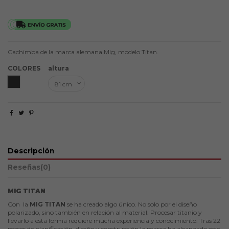
Cachimba de la marca alemana Mig, modelo Titan.
COLORES
altura
Silver
Descripción
Reseñas
(0)
MIG TITAN
Con
la
MIG TITAN
se ha creado algo único.
No solo por el diseño
polarizado, sino también en relación al material.
Procesar titanio y
llevarlo a esta forma requiere mucha experiencia y conocimiento.
Tras
22
meses de planificación, diseño y construcción la marca ha alcanzado este