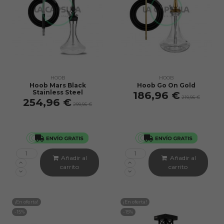
HOOB
HOOB
Hoob Mars Black
Hoob Go On Gold
Stainless Steel
186,96 €
219,95 €
254,96 €
299,95 €
Añadir al
Añadir al
carrito
carrito
¡En oferta!
¡En oferta!
-15%
-15%