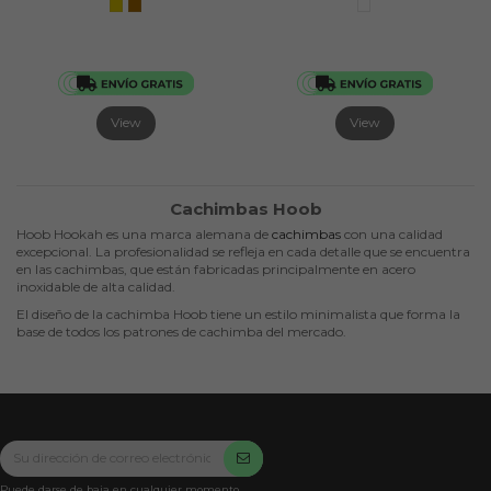
View
View
Cachimbas Hoob
Hoob Hookah es una marca alemana de
cachimbas
con una calidad
excepcional. La profesionalidad se refleja en cada detalle que se encuentra
en las cachimbas, que están fabricadas principalmente en acero
inoxidable de alta calidad.
El diseño de la cachimba Hoob tiene un estilo minimalista que forma la
base de todos los patrones de cachimba del mercado.
Puede darse de baja en cualquier momento.