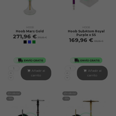
HOOB
HOOB
Hoob Mars Gold
Hoob SubAtom Royal
Purple x SS
271,96 €
319,95 €
169,96 €
199,95 €
Añadir al
Añadir al
carrito
carrito
¡En oferta!
¡En oferta!
-15%
-15%