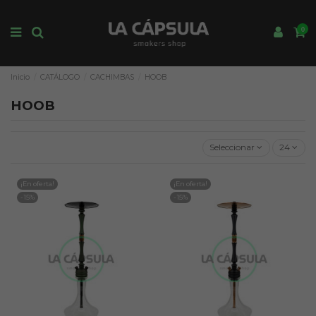
0
Inicio
CATÁLOGO
CACHIMBAS
HOOB
HOOB
Seleccionar
24
¡En oferta!
¡En oferta!
-15%
-15%