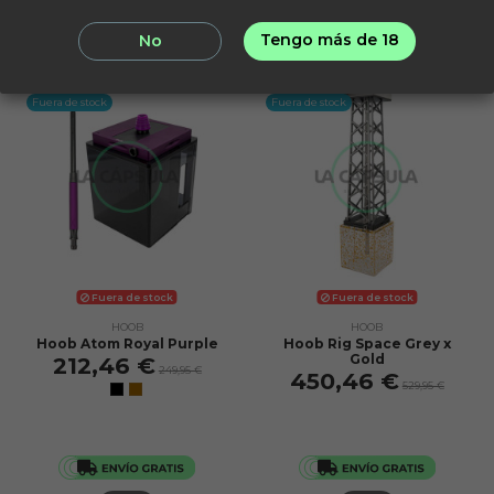
Tengo más de 18
No
¡En oferta!
¡En oferta!
-15%
-15%
Fuera de stock
Fuera de stock
Fuera de stock
Fuera de stock
HOOB
HOOB
Hoob Atom Royal Purple
Hoob Rig Space Grey x
Gold
212,46 €
249,95 €
450,46 €
529,95 €