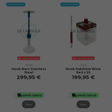
Fuera de stock
Fuera de stock
Fuera de stock
Fuera de stock
HOOB
HOOB
Hoob Mars Stainless
Hoob SubAtom Wine
Steel
Red x SS
299,95 €
199,95 €
View
View