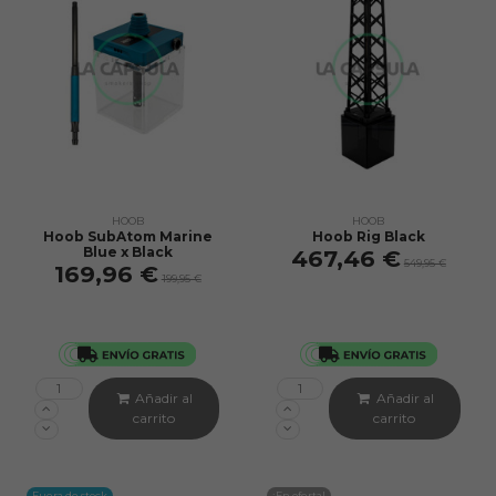
HOOB
HOOB
Hoob SubAtom Marine
Hoob Rig Black
Blue x Black
467,46 €
549,95 €
169,96 €
199,95 €
Añadir al
Añadir al
carrito
carrito
Fuera de stock
¡En oferta!