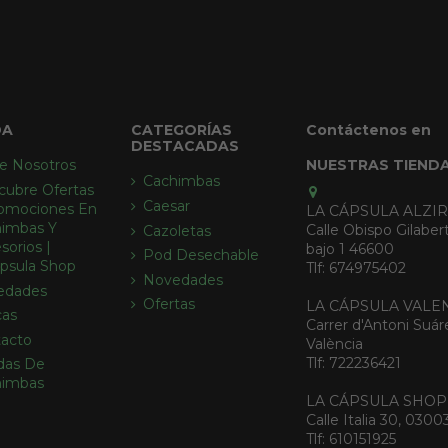
DA
CATEGORÍAS
Contáctenos en
DESTACADAS
e Nosotros
NUESTRAS TIEND
Cachimbas
cubre Ofertas
Caesar
omociones En
LA CÁPSULA ALZI
imbas Y
Calle Obispo Gilabert
Cazoletas
sorios |
bajo 1 46600
Pod Desechable
psula Shop
Tlf: 674975402
Novedades
edades
Ofertas
LA CÁPSULA VALE
cas
Carrer d'Antoni Suár
acto
València
Tlf: 722236421
das De
himbas
LA CÁPSULA SHOP
Calle Italia 30, 0300
Tlf: 610151925