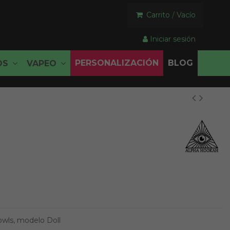
Carrito
/
Vacío
Iniciar sesión
PERSONALIZACIÓN
BLOG
OS
VAPEO
owls, modelo Doll