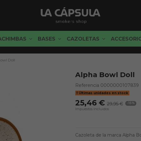
ACHIMBAS
BASES
CAZOLETAS
ACCESORI
owl Doll
Alpha Bowl Doll
Referencia
0000000107839
Últimas unidades en stock
25,46 €
29,95 €
-15%
Impuestos incluidos
Cazoleta de la marca Alpha B