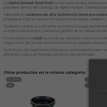
La
Alpha Hookah Bowl Doll
es una cazoleta que destaca por 
populares dentro del catálogo de Alpha Hookah. Diseñada para q
Fabricada en
cerámica de alta resistencia (semi-porcelan
progresiva. Esto se traduce en sesiones más largas, estables y 
Su diseño compacto y eficiente permite una carga aproxima
su estructura favorece una buena gestión de la melaza, evit
A nivel estético, la
Doll
es una de las cazoletas más reconocib
toque único. No es solo una herramienta, es también una piez
Su formato tipo tradicional (estilo turco optimizado) la hace 
diferentes estilos de fumada y preferencias personales.
Otros productos en la misma categoría:
¡En oferta!
¡En oferta!
-15%
-15%