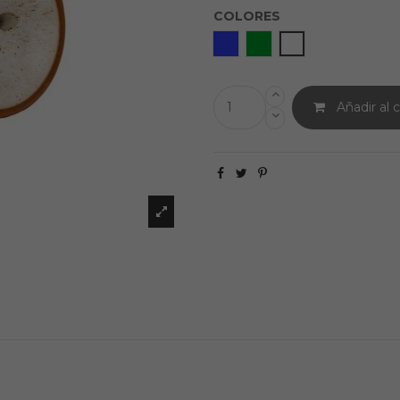
COLORES
Blue
GREEN
White
Añadir al c