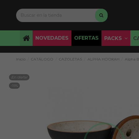
NOVEDADES
OFERTAS
PACKS
C
Inicio
CATÁLOGO
CAZOLETAS
ALPHA HOOKAH
Alpha B
¡En oferta!
-15%