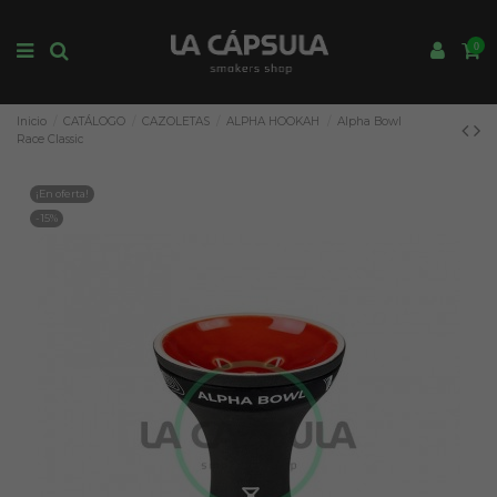
0
Inicio
CATÁLOGO
CAZOLETAS
ALPHA HOOKAH
Alpha Bowl
Race Classic
¡En oferta!
-15%