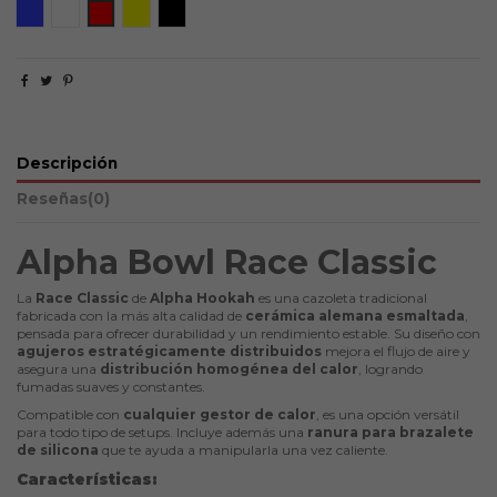
Blue
White
Red
Yellow
Black Matte
Descripción
Reseñas
(0)
Alpha Bowl Race Classic
La
Race Classic
de
Alpha Hookah
es una cazoleta tradicional
fabricada con la más alta calidad de
cerámica alemana esmaltada
,
pensada para ofrecer durabilidad y un rendimiento estable. Su diseño con
agujeros estratégicamente distribuidos
mejora el flujo de aire y
asegura una
distribución homogénea del calor
, logrando
fumadas suaves y constantes.
Compatible con
cualquier gestor de calor
, es una opción versátil
para todo tipo de setups. Incluye además una
ranura para brazalete
de silicona
que te ayuda a manipularla una vez caliente.
Características: