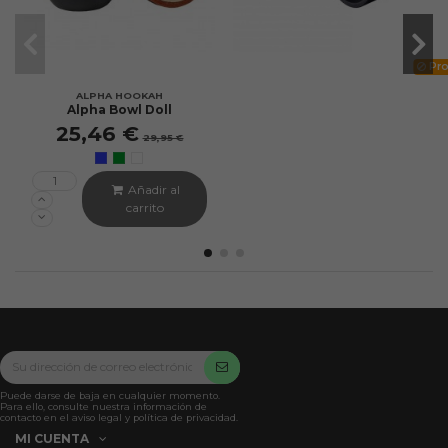
Pro
ALPHA HOOKAH
Alpha Bowl Doll
25,46 €
29,95 €
Añadir al
carrito
Puede darse de baja en cualquier momento.
Para ello, consulte nuestra información de
contacto en el aviso legal y política de privacidad.
MI CUENTA