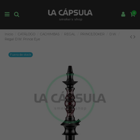
0
Inicio
CATÁLOGO
CACHIMBAS
REGAL
PRINCE/JOKER
D.W.
Regal D.W. Prince Eye
Fuera de stock