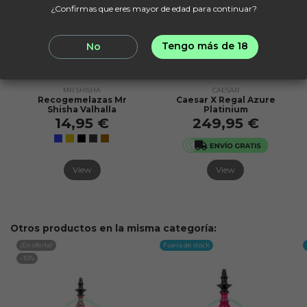
¿Confirmas que eres mayor de edad para continuar?
Tengo más de 18
No
Fuera de stock
Fuera de stock
MR SHISHA
CAESAR
Recogemelazas Mr
Caesar X Regal Azure
Shisha Valhalla
Platinium
14,95 €
249,95 €
View
View
Otros productos en la misma categoría:
¡En oferta!
Fuera de stock
-10%