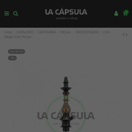
0
Inicio
CATÁLOGO
CACHIMBAS
REGAL
PRINCE/JOKER
D.W.
Regal D.W. Prince
¡En oferta!
-15%