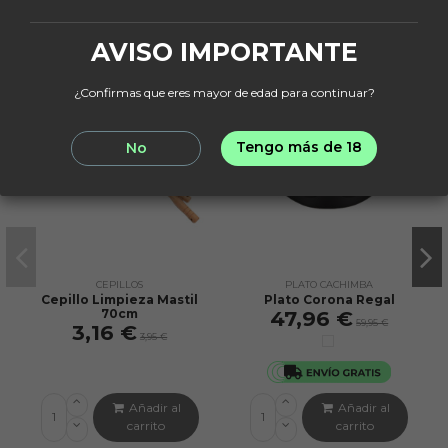
compraron:
AVISO IMPORTANTE
¡En oferta!
¡En oferta!
-20%
-20%
¿Confirmas que eres mayor de edad para continuar?
Tengo más de 18
No
CEPILLOS
PLATO CACHIMBA
Cepillo Limpieza Mastil
Plato Corona Regal
70cm
47,96 €
59,95 €
3,16 €
3,95 €
Añadir al
Añadir al
carrito
carrito