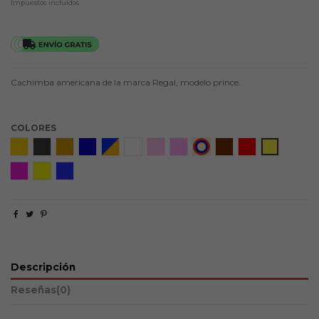
Impuestos incluidos
Cachimba americana de la marca Regal, modelo prince.
COLORES
ESP
Charcoal
Armenian flag
Greek Eye
Aquafire
White Black
Hot Pink
Cotton Candy
USA
Wild Fire
Applejack
Confetti
Pink Lady
Yellow Jacket
Green Blue Orange
Descripción
Reseñas
(0)