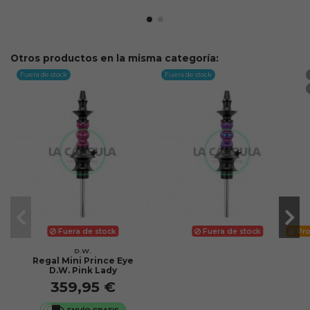
Otros productos en la misma categoría:
Fuera de stock
Fuera de stock
Fuera de stock
Fuera de stock
Pro
D.W.
Regal Mini Prince Eye
D.W. Pink Lady
359,95 €