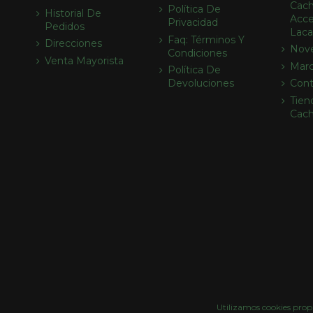
Cach
Política De
Historial De
Acce
Privacidad
Pedidos
Laca
Faq: Términos Y
Direcciones
Nov
Condiciones
Venta Mayorista
Mar
Política De
Devoluciones
Cont
Tien
Cac
Utilizamos cookies propi