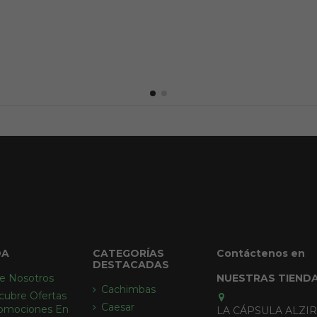
DA
CATEGORÍAS
Contáctenos en
DESTACADAS
e Nosotros
NUESTRAS TIEND
Cachimbas
cubre Ofertas
Caesar
omociones En
LA CÁPSULA ALZI