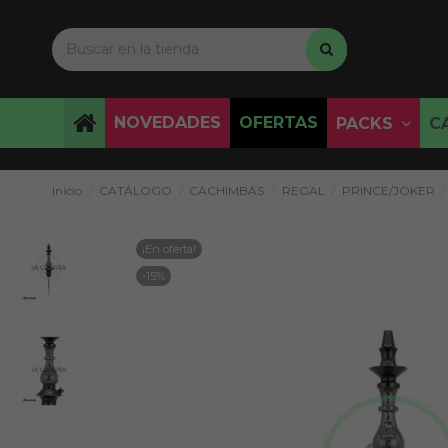
NOVEDADES
OFERTAS
PACKS
C
Inicio
CATÁLOGO
CACHIMBAS
REGAL
PRINCE/JOKER
¡En oferta!
-15%