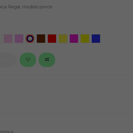
ca Regal, modelo prince.
re
hite Black
Hot Pink
Cotton Candy
USA
Wild Fire
Applejack
Confetti
Pink Lady
Yellow Jacket
Green Blue Oran
arrito
tética.