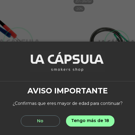
¡En oferta!
-20%
AVISO IMPORTANTE
CEPILLOS
THUNDER
o Limpieza Mastil 70cm
Manguera Thunder 
¿Confirmas que eres mayor de edad para continuar?
3,16 €
31,96 €
3,95 €
39,95 
Tengo más de 18
No