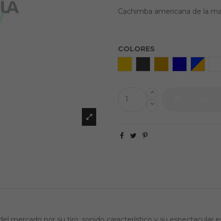
Cachimba americana de la mar
COLORES
ESP
Charcoal
Armenian flag
Greek Eye
Aquafi
W
Añadir al c
 mercado por su tiro, sonido característico y su espectacular es