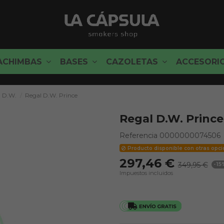
ACHIMBAS
BASES
CAZOLETAS
ACCESORI
D.W.
Regal D.W. Prince
Regal D.W. Prince
Referencia
0000000074506
Producto disponible con otras opc
297,46 €
349,95 €
-15
Impuestos incluidos