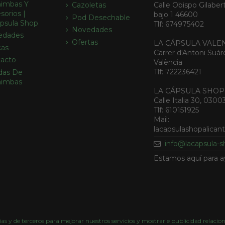
imbas Y
Calle Obispo Gilabert
Cazoletas
sorios |
bajo 1 46600
Pod Desechable
psula Shop
Tlf: 674975402
Novedades
edades
Ofertas
LA CÁPSULA VALE
cas
Carrer d'Antoni Suár
acto
València
Tlf: 722236421
das De
himbas
LA CÁPSULA SHOP
Calle Italia 30, 0300
Tlf: 610151925
Mail:
lacapsulashopalica
info@lacapsula-
Estamos aquí para a
as y de terceros para mejorar nuestros servicios y mostrarle publicidad relacio