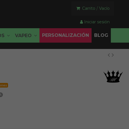
Carrito
/
Vacío
Iniciar sesión
PERSONALIZACIÓN
BLOG
OS
VAPEO
iones
%