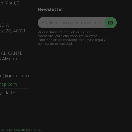
o Martí, 2
Newsletter
NCIA
ez, 28, 46021
Puede darse de baja en cualquier
momento. Para ello, consulte nuestra
información de contacto en el aviso legal y
política de privacidad.
 ALICANTE
3 Alicante
nte@gmail.com
shop.com
yudarte.
nada con sus preferencias