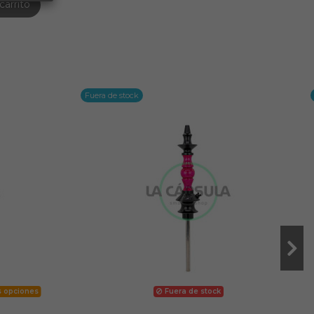
carrito
Fuera de stock
s opciones
Fuera de stock