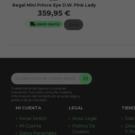
Regal Mini Prince Eye D.W. Pink Lady
359,95 €
View
Puede darse de baja en cualquier
momento. Para ello, consulte nuestra
información de contacto en el aviso legal y
política de privacidad.
MI CUENTA
LEGAL
TIEN
Iniciar Sesión
Aviso Legal
Sobr
Mi Cuenta
Política De
¡des
Cookies
Y Pr
Datos Personales