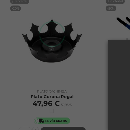
¡En oferta!
¡En oferta!
-20%
-20%
PLATO CACHIMBA
Plato Corona Regal
Cepill
47,96 €
59,95 €