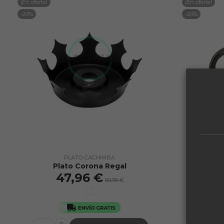
¡En oferta!
¡En oferta!
-20%
-20%
PLATO CACHIMBA
Plato Corona Regal
Man
47,96 €
59,95 €