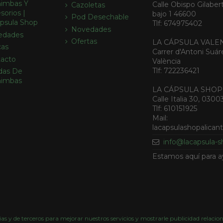
imbas Y
Calle Obispo Gilabert
Cazoletas
sorios |
bajo 1 46600
Pod Desechable
psula Shop
Tlf: 674975402
Novedades
edades
Ofertas
LA CÁPSULA VALE
cas
Carrer d'Antoni Suár
acto
València
Tlf: 722236421
das De
himbas
LA CÁPSULA SHOP
Calle Italia 30, 0300
Tlf: 610151925
Mail:
lacapsulashopalica
info@lacapsula-
Estamos aquí para a
as y de terceros para mejorar nuestros servicios y mostrarle publicidad relacio