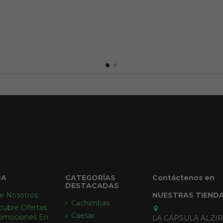
DA
CATEGORÍAS
Contáctenos en
DESTACADAS
e Nosotros
NUESTRAS TIEND
Cachimbas
cubre Ofertas
Caesar
omociones En
LA CÁPSULA ALZI