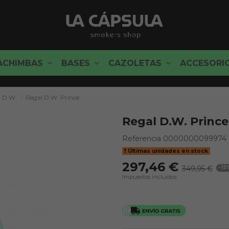
ACHIMBAS
BASES
CAZOLETAS
ACCESORI
D.W.
Regal D.W. Prince
Regal D.W. Prince
Referencia
0000000099974
Últimas unidades en stock
297,46 €
349,95 €
-15
Impuestos incluidos