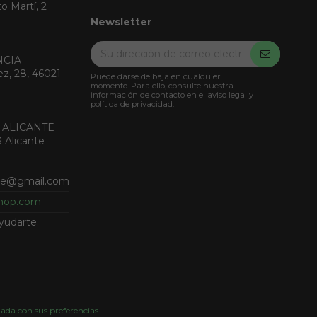
o Martí, 2
Newsletter
NCIA
ez, 28, 46021
Puede darse de baja en cualquier
momento. Para ello, consulte nuestra
información de contacto en el aviso legal y
política de privacidad.
 ALICANTE
3 Alicante
nte@gmail.com
shop.com
yudarte.
nada con sus preferencias