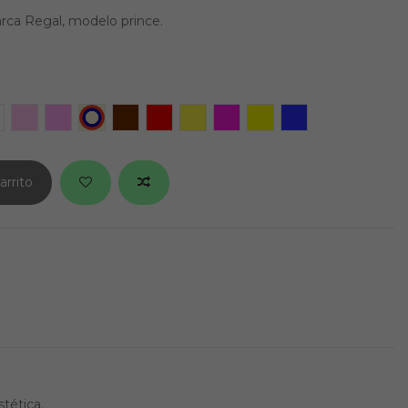
ca Regal, modelo prince.
re
hite Black
Hot Pink
Cotton Candy
USA
Wild Fire
Applejack
Confetti
Pink Lady
Yellow Jacket
Green Blue Oran
arrito
tética.