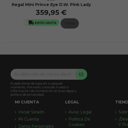
Regal Mini Prince Eye D.W. Pink Lady
359,95 €
View
Puede darse de baja en cualquier
momento. Para ello, consulte nuestra
información de contacto en el aviso legal y
política de privacidad.
MI CUENTA
LEGAL
TIEN
Iniciar Sesión
Aviso Legal
Sobr
Mi Cuenta
Política De
¡des
Cookies
Y Pr
Datos Personales