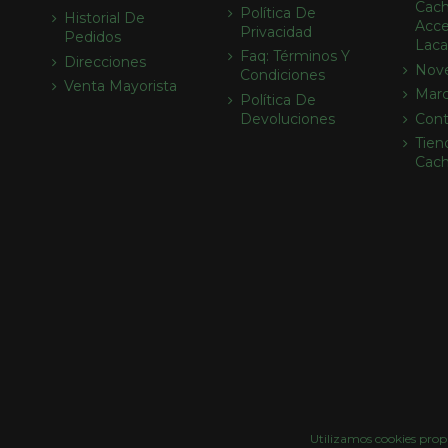
Cach
Política De
Historial De
Acce
Privacidad
Pedidos
Laca
Faq: Términos Y
Direcciones
Nov
Condiciones
Venta Mayorista
Mar
Política De
Devoluciones
Cont
Tien
Cac
Utilizamos cookies propi