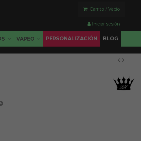
Carrito
/
Vacío
Iniciar sesión
PERSONALIZACIÓN
BLOG
OS
VAPEO
%