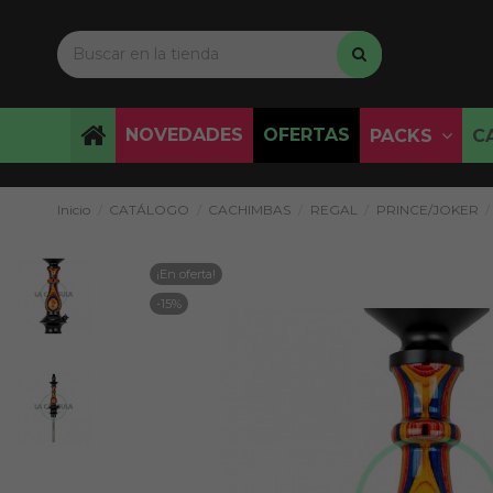
NOVEDADES
OFERTAS
PACKS
C
Inicio
CATÁLOGO
CACHIMBAS
REGAL
PRINCE/JOKER
¡En oferta!
-15%