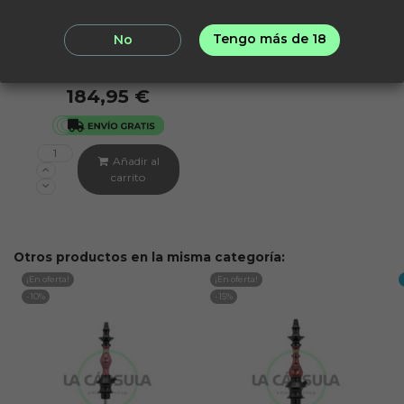
Tengo más de 18
No
CAESAR
Caesar Rock Clear
184,95 €
Añadir al
carrito
Otros productos en la misma categoría:
¡En oferta!
¡En oferta!
-10%
-15%