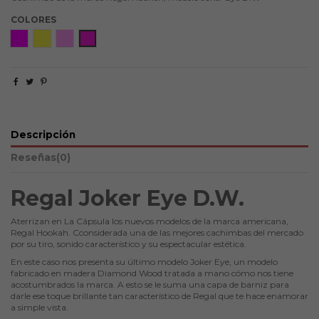
COLORES
All Pink
Confetti
Mayflowers
Pink Lady
Descripción
Reseñas
(0)
Regal Joker Eye D.W.
Aterrizan en La Cápsula los nuevos modelos de la marca americana,
Regal Hookah. Cconsiderada una de las mejores cachimbas del mercado
por su tiro, sonido característico y su espectacular estética.
En este caso nos presenta su último modelo Joker Eye, un modelo
fabricado en madera Diamond Wood tratada a mano cómo nos tiene
acostumbrados la marca. A esto se le suma una capa de barniz para
darle ese toque brillante tan característico de Regal que te hace enamorar
a simple vista.