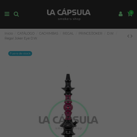
0
Inicio
CATÁLOGO
CACHIMBAS
REGAL
PRINCE/JOKER
D.W.
Regal Joker Eye D.W.
Fuera de stock