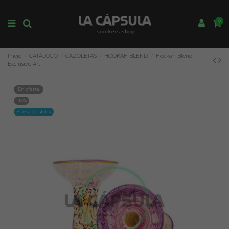
0
Inicio
CATÁLOGO
CAZOLETAS
HOOKAH BLEND
Hookah Blend
Exclusive Art
¡En oferta!
-15%
Fuera de stock