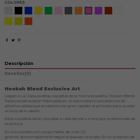
COLORES
Skull
Black Tiger
Blue Tiger
Gold Tiger
Green Tiger
Minie
Oasis Tiger
Orange Tiger
Pink Tiger
Purple Tiger
Red Tiger
White Tiger
Yellow Lion
Gold Skull
Mikie
Descripción
Reseñas
(0)
Hookah Blend Exclusive Art
Llegan a La Cápsula estas cazoletas de la marca brasileña, Hookah Blend.
Estas cazoletas están fabricadas en un barro blanco porcelámico de
altísima calidad que se calienta con gran rapidez al principio para ayudar
al inicio de tu sesión.
Estas cazoletas están pintadas a cada detalle a mano por profesionales de
la pintura.
Es una cazoleta con carga media, de unos 20
gramos
aproximadamente
según el paqueo utilizado. Es un producto de