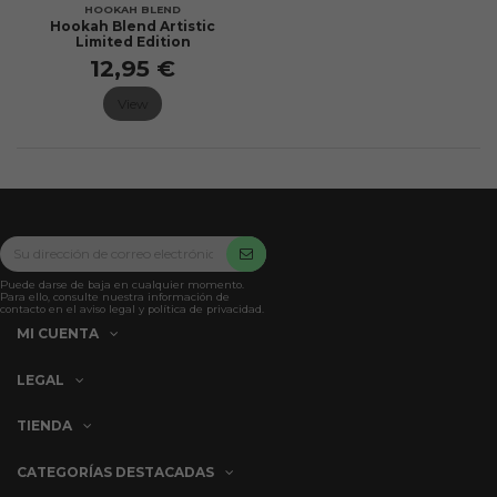
HOOKAH BLEND
Hookah Blend Artistic
Limited Edition
12,95 €
View
Puede darse de baja en cualquier momento.
Para ello, consulte nuestra información de
contacto en el aviso legal y política de privacidad.
MI CUENTA
LEGAL
TIENDA
CATEGORÍAS DESTACADAS