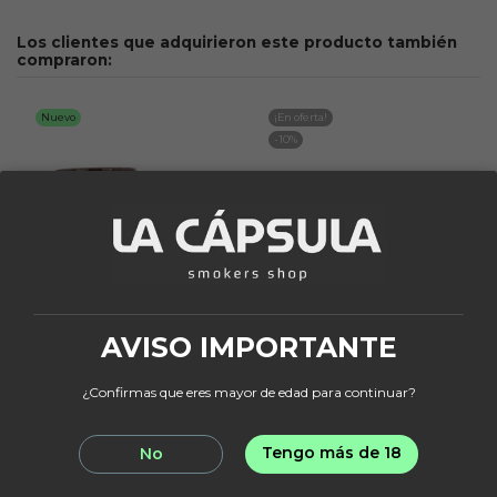
Los clientes que adquirieron este producto también
compraron:
Nuevo
¡En oferta!
-10%
AVISO IMPORTANTE
ALPACA
LA FABRICA DE LA CAZOLETA
Alpaca Suri
LFDLC Babushka
¿Confirmas que eres mayor de edad para continuar?
Terracota
34,95 €
15,25 €
16,95 €
Tengo más de 18
No