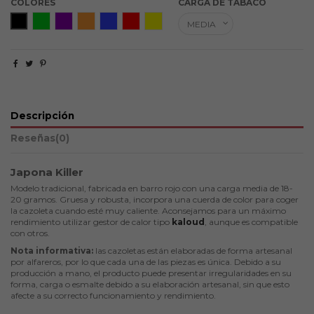
COLORES
CARGA DE TABACO
black
Green
Purple
Orange
Blue
Red
Yellow
Descripción
Reseñas
(0)
Japona Killer
Modelo tradicional, fabricada en barro rojo con una carga media de 18-
20 gramos. G
ruesa y robusta, incorpora una cuerda de color para coger
la cazoleta cuando esté muy caliente.
Aconsejamos para un máximo
rendimiento utilizar gestor de calor tipo
kaloud
, aunque es compatible
con otros.
Nota informativa:
las cazoletas están elaboradas de forma artesanal
por alfareros, por lo que cada una de las piezas es única. Debido a su
producción a mano, el producto puede presentar irregularidades en su
forma, carga o esmalte debido a su elaboración artesanal, sin que esto
afecte a su correcto funcionamiento y rendimiento.