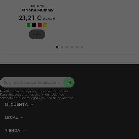
JAPONA
Japona Mummy
21,21 €
24,95 €
View
Puede darse de baja en cualquier momento.
Para ello, consulte nuestra información de
contacto en el aviso legal y política de privacidad.
MI CUENTA
LEGAL
TIENDA