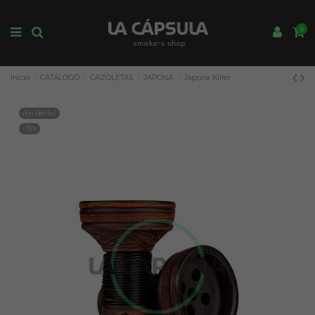
0
Inicio
CATÁLOGO
CAZOLETAS
JAPONA
Japona Killer
¡En oferta!
-15%