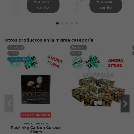
Añadir al
Añadir al
carrito
carrito
Otros productos en la misma categoría:
¡En oferta!
¡En oferta!
-3,85 €
-7,25 €
Fuera de stock
Fuera de stock
PACK CARBÓN
Pack 4kg Carbón Corpse
26mm