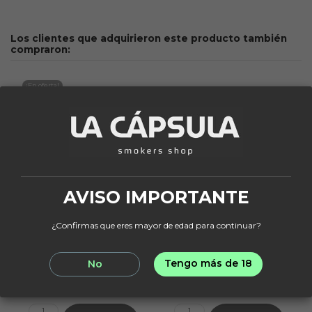
Los clientes que adquirieron este producto también
compraron:
¡En oferta!
-10%
AVISO IMPORTANTE
¿Confirmas que eres mayor de edad para continuar?
UPG
PUNZONES
UPG Mini
Punzon Plastico
Tengo más de 18
No
17,06 €
1,00 €
18,95 €