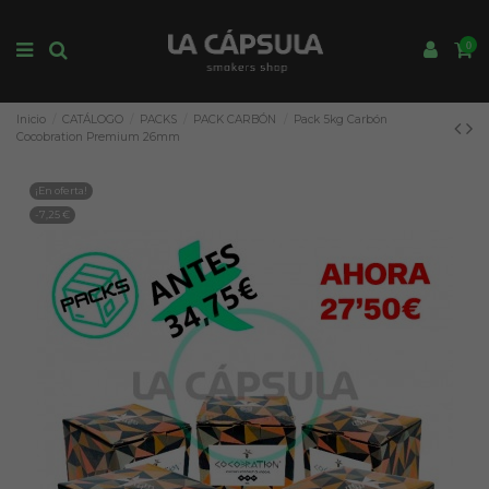
0
Inicio
CATÁLOGO
PACKS
PACK CARBÓN
Pack 5kg Carbón
Cocobration Premium 26mm
¡En oferta!
-7,25 €