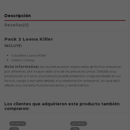
Descripción
Reseñas
(0)
Pack 2 Loona Killer
INCLUYE:
Cazoleta Loona Killer
Gestor Galaxy
Nota informativa:
las cazoletas están elaboradas de forma artesanal
por alfareros, por lo que cada una de las piezas es única. Debido a su
producción a mano, el producto puede presentar irregularidades en su
forma, carga o esmalte debido a su elaboración artesanal, sin que esto
afecte a su correcto funcionamiento y rendimiento.
Los clientes que adquirieron este producto también
compraron:
¡En oferta!
¡En oferta!
-20%
-30%