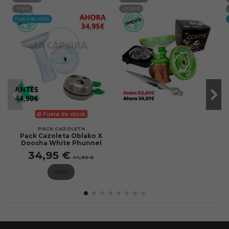
-9,95 €
-20,85 €
Fuera de stock
Fuera de stock
PACK CAZOLETA
Pack Cazoleta Oblako X
Doosha White Phunnel
34,95 €
44,90 €
View