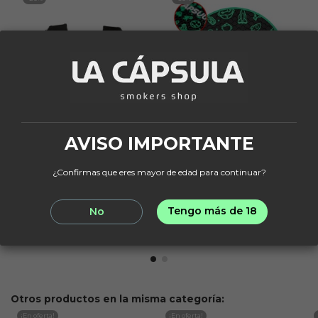
AVISO IMPORTANTE
LA CAPSULA BOWLS
TAPETE
Maletin Transporte
Tapete Redondo La
Cachimba XL
Cápsula
¿Confirmas que eres mayor de edad para continuar?
39,96 €
4,55 €
49,95 €
6,50 €
Añadir al
Tengo más de 18
No
Añadir al
carrito
carrito
Otros productos en la misma categoría:
¡En oferta!
¡En oferta!