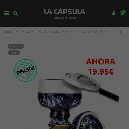
0
Inicio
CATÁLOGO
PACKS
PACK CAZOLETA
Pack 2 Loona Killer
¡En oferta!
-19,95 €