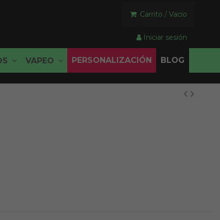
Carrito
/
Vacío
Iniciar sesión
PERSONALIZACIÓN
BLOG
OS
VAPEO