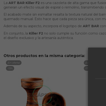
La
ART BAR Killer F2
es una cazoleta de alta gama que fusiona
generan un efecto visual de espiral o remolino, transmitiendo 
El acabado mate sin esmaltar resalta la textura natural del barr
quemado manual. Esto hace que cada pieza sea única, con mati
Además de su aspecto, incorpora el logotipo de
ART BAR
con 
En conjunto, la
Killer F2
no solo cumple su función como cazole
el diseño exclusivo y la artesanía auténtica.
Otros productos en la misma categoría:
¡En oferta!
¡En oferta!
-15%
-15%