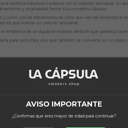
 la estética industrial moderna con la tradición artesanal. Su di
dinamismo y originalidad frente a los modelos clásicos.
o y, junto con las transiciones de color que van del terracota al 
ces que realzan su carácter artesanal.
el emblema de un águila en la base, símbolo que garantiza aut
ta para cachimba, sino que también se convierte en un objeto de
Fuera de stock
AVISO IMPORTANTE
¿Confirmas que eres mayor de edad para continuar?