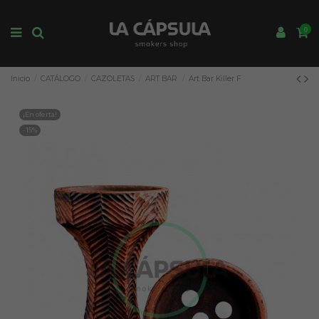
0
Inicio
CATÁLOGO
CAZOLETAS
ART BAR
Art Bar Killer F
¡En oferta!
-15%