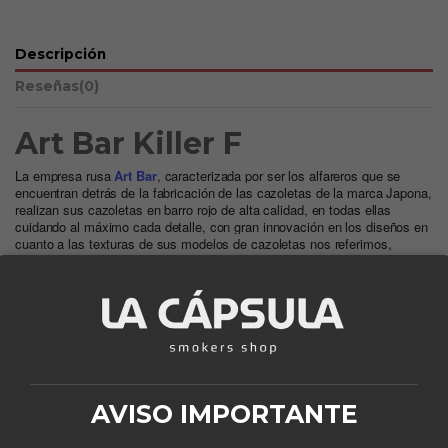
Descripción
Reseñas
(0)
Art Bar Killer F
La empresa rusa
Art Bar
, caracterizada por ser los alfareros que se
encuentran detrás de la fabricación de las cazoletas de la marca Japona,
realizan sus cazoletas en barro rojo de alta calidad, en todas ellas
cuidando al máximo cada detalle, con gran innovación en los diseños en
cuanto a las texturas de sus modelos de cazoletas nos referimos,
además de proporcionarnos un rendimiento excelente.
Disponemos de una amplia variedad de diseños, todos ellos sin esmalte
para potenciar una línea de sabor en cada fumada, a excepción del
modelo Coco que está esmaltado.
Otros productos en la misma categoría:
AVISO IMPORTANTE
¡En oferta!
¡En oferta!
-15%
-15%