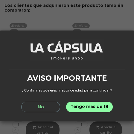
Los clientes que adquirieron este producto también
compraron:
¡En oferta!
¡En oferta!
-15%
-10%
AVISO IMPORTANTE
¿Confirmas que eres mayor de edad para continuar?
OBLAKO
LA FABRICA DE LA CAZOLETA
Oblako x Hoolingan
LFDLC Babushka White
Green
Esmaltada
Tengo más de 18
No
25,46 €
15,25 €
29,95 €
16,95 €
Añadir al
Añadir al
carrito
carrito