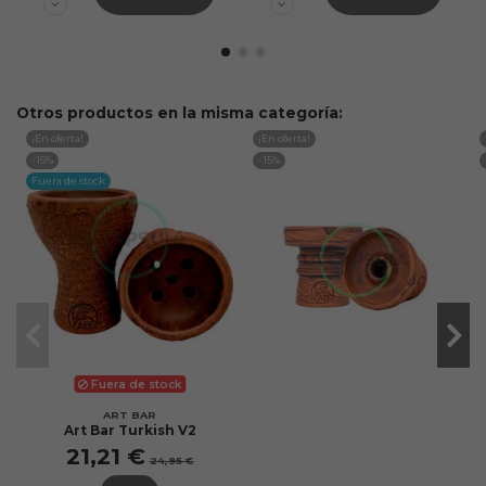
Otros productos en la misma categoría:
¡En oferta!
¡En oferta!
-15%
-15%
Fuera de stock
Fuera de stock
ART BAR
Art Bar Turkish V2
21,21 €
24,95 €