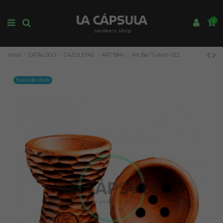
0
Inicio
CATÁLOGO
CAZOLETAS
ART BAR
Art Bar Turkish V22
Fuera de stock