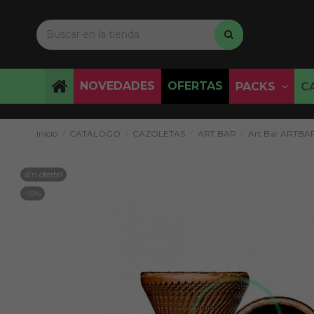
NOVEDADES
OFERTAS
PACKS
C
Inicio
CATÁLOGO
CAZOLETAS
ART BAR
Art Bar ARTBA
¡En oferta!
-15%