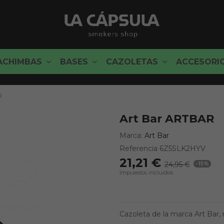
ACHIMBAS
BASES
CAZOLETAS
ACCESORI
R
Art Bar ARTBAR
Marca:
Art Bar
Referencia
6Z5SLK2HYV
21,21 €
24,95 €
-15%
Impuestos incluidos
Cazoleta de la marca Art Bar,