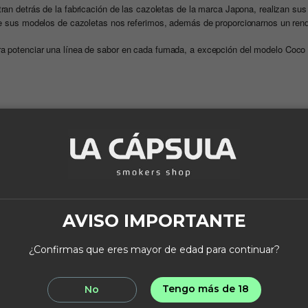
tran detrás de la fabricación de las cazoletas de la marca Japona, realizan sus
 de sus modelos de cazoletas nos referimos, además de proporcionarnos un ren
ra potenciar una línea de sabor en cada fumada, a excepción del modelo Coco
¡En oferta!
-15%
AVISO IMPORTANTE
¿Confirmas que eres mayor de edad para continuar?
Tengo más de 18
No