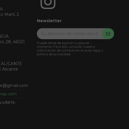
RA
o Martí, 2
Newsletter
NCIA
ez, 28, 46021
Puede darse de baja en cualquier
momento. Para ello, consulte nuestra
información de contacto en el aviso legal y
política de privacidad.
 ALICANTE
3 Alicante
nte@gmail.com
shop.com
yudarte.