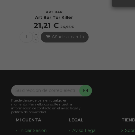
ART BAR
Art Bar Tor Killer
21,21 €
24,95 €
Añadir al carrito
Puede darse de baja en cualquier
momento. Para ello, consulte nuestra
información de contacto en el aviso legal y
política de privacidad.
MI CUENTA
LEGAL
TIEN
Iniciar Sesión
Aviso Legal
Sobr