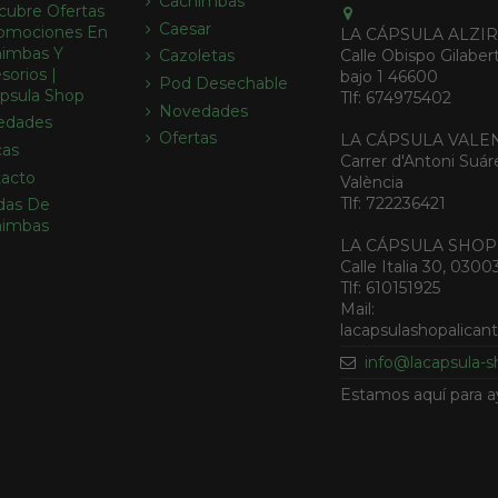
Cachimbas
cubre Ofertas
Caesar
omociones En
LA CÁPSULA ALZI
imbas Y
Calle Obispo Gilabert
Cazoletas
sorios |
bajo 1 46600
Pod Desechable
psula Shop
Tlf: 674975402
Novedades
edades
Ofertas
LA CÁPSULA VALE
cas
Carrer d'Antoni Suár
acto
València
Tlf: 722236421
das De
himbas
LA CÁPSULA SHOP
Calle Italia 30, 0300
Tlf: 610151925
Mail:
lacapsulashopalica
info@lacapsula-
Estamos aquí para a